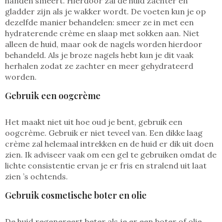
handen smeert. Hierdoor zal de huid zachter en
gladder zijn als je wakker wordt. De voeten kun je op
dezelfde manier behandelen: smeer ze in met een
hydraterende crème en slaap met sokken aan. Niet
alleen de huid, maar ook de nagels worden hierdoor
behandeld. Als je broze nagels hebt kun je dit vaak
herhalen zodat ze zachter en meer gehydrateerd
worden.
Gebruik een oogcrème
Het maakt niet uit hoe oud je bent, gebruik een
oogcrème. Gebruik er niet teveel van. Een dikke laag
crème zal helemaal intrekken en de huid er dik uit doen
zien. Ik adviseer vaak om een gel te gebruiken omdat de
lichte consistentie ervan je er fris en stralend uit laat
zien ’s ochtends.
Gebruik cosmetische boter en olie
De huid regenereert beter als je er een boter of olie