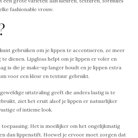
 een grote variëteit aan kleuren, texturen, formules
lke fashionable vrouw.
?
t kunt gebruiken om je lippen te accentueren, ze meer
 te dienen. Lipgloss helpt om je lippen er voler en
aag is die je make-up langer houdt en je lippen extra
um voor een kleur en textuur gebruikt.
eweldige uitstraling geeft die anders lastig is te
ruikt, ziet het eruit alsof je lippen er natuurlijker
ustige of intieme look.
 toepassing. Het is moeilijker om het ongelijkmatig
tten dan lippenstift. Hoewel je ervoor moet zorgen dat