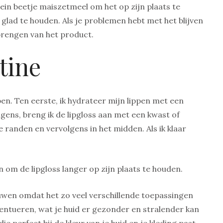
in beetje maiszetmeel om het op zijn plaats te
 glad te houden. Als je problemen hebt met het blijven
nbrengen van het product.
tine
pen. Ten eerste, ik hydrateer mijn lippen met een
gens, breng ik de lipgloss aan met een kwast of
e randen en vervolgens in het midden. Als ik klaar
n om de lipgloss langer op zijn plaats te houden.
ouwen omdat het zo veel verschillende toepassingen
ccentueren, wat je huid er gezonder en stralender kan
ie perfect bij de kleur van je huid en je kleding past.