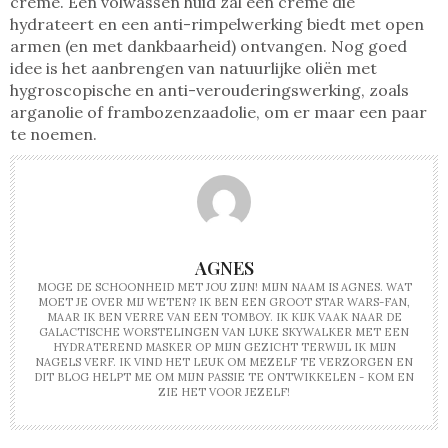
crème. Een volwassen huid zal een crème die
hydrateert en een anti-rimpelwerking biedt met open
armen (en met dankbaarheid) ontvangen. Nog goed
idee is het aanbrengen van natuurlijke oliën met
hygroscopische en anti-verouderingswerking, zoals
arganolie of frambozenzaadolie, om er maar een paar
te noemen.
AGNES
MOGE DE SCHOONHEID MET JOU ZIJN! MIJN NAAM IS AGNES. WAT
MOET JE OVER MIJ WETEN? IK BEN EEN GROOT STAR WARS-FAN,
MAAR IK BEN VERRE VAN EEN TOMBOY. IK KIJK VAAK NAAR DE
GALACTISCHE WORSTELINGEN VAN LUKE SKYWALKER MET EEN
HYDRATEREND MASKER OP MIJN GEZICHT TERWIJL IK MIJN
NAGELS VERF. IK VIND HET LEUK OM MEZELF TE VERZORGEN EN
DIT BLOG HELPT ME OM MIJN PASSIE TE ONTWIKKELEN - KOM EN
ZIE HET VOOR JEZELF!