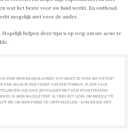
n wat het beste voor uw huid werkt. En onthoud,
werkt mogelijk niet voor de ander.
. Hopelijk helpen deze tips u op weg om uw acne te
lde.
U ZIJN! MIJN NAAM IS AGNES. WAT MOET JE OVER MIJ WETEN?
-FAN, MAAR IK BEN VERRE VAN EEN TOMBOY. IK KIJK VAAK
STELINGEN VAN LUKE SKYWALKER MET EEN HYDRATEREND
WIJL IK MIJN NAGELS VERF. IK VIND HET LEUK OM MEZELF TE
PT ME OM MIJN PASSIE TE ONTWIKKELEN - KOM EN ZIE HET