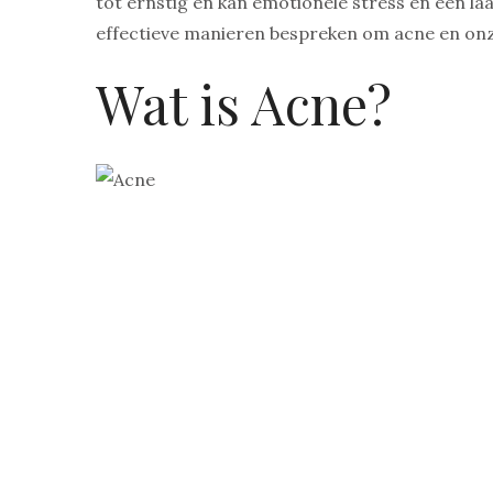
tot ernstig en kan emotionele stress en een la
effectieve manieren bespreken om acne en onz
Wat is Acne?