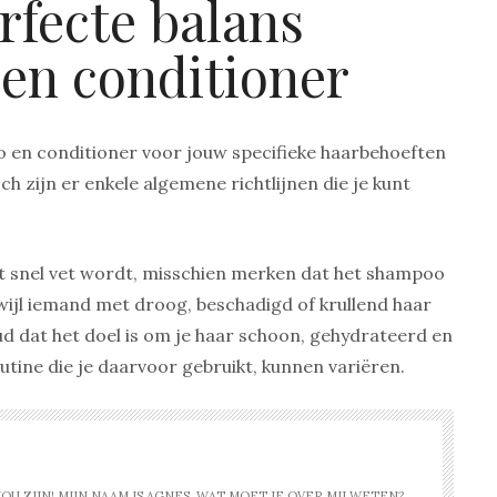
rfecte balans
en conditioner
o en conditioner voor jouw specifieke haarbehoeften
h zijn er enkele algemene richtlijnen die je kunt
t snel vet wordt, misschien merken dat het shampoo
rwijl iemand met droog, beschadigd of krullend haar
d dat het doel is om je haar schoon, gehydrateerd en
tine die je daarvoor gebruikt, kunnen variëren.
U ZIJN! MIJN NAAM IS AGNES. WAT MOET JE OVER MIJ WETEN?